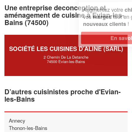
Une entreprise deconception et
Augmentez votre
et
chiffre d'affaires
aménagement de cuisine à Evian-les-
vos
tout en gagnant de
marges
Bains (74500)
!
nouveaux clients
En savoir plus
SOCIÉTÉ LES CUISINES D’ALINE (SARL)
2 Chemin De La Detanche
74500 Evian-les-Bains
D’autres cuisinistes proche d'Evian-
les-Bains
Annecy
Thonon-les-Bains