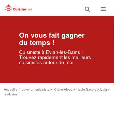
Toggle
Toggle
search
navigat
On vous fait gagner
du temps !
Cuisiniste à Evian-les-Bains :
Trouvez rapidement les meilleurs
cuisinistes autour de moi
Accueil
>
Trouver un cuisiniste
>
Rhône-Alpes
>
Haute-Savoie
>
Evian-
les-Bains