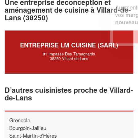
Une entreprise deconception et
Augmentez votre
et
chiffre d'affaires
aménagement de cuisine à Villard-de-
vos
tout en gagnant de
marges
Lans (38250)
!
nouveaux clients
En savoir plus
ENTREPRISE LM CUISINE (SARL)
81 Impasse Des Tamagnards
38250 Villard-de-Lans
D’autres cuisinistes proche de Villard-
de-Lans
Grenoble
Bourgoin-Jallieu
Saint-Martin-d'Heres