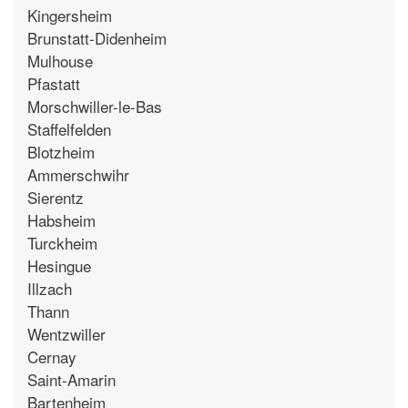
Kingersheim
Brunstatt-Didenheim
Mulhouse
Pfastatt
Morschwiller-le-Bas
Staffelfelden
Blotzheim
Ammerschwihr
Sierentz
Habsheim
Turckheim
Hesingue
Illzach
Thann
Wentzwiller
Cernay
Saint-Amarin
Bartenheim