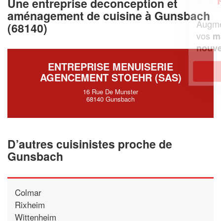
Une entreprise deconception et
aménagement de cuisine à Gunsbach
Augmentez votre
et
chiffre d'affaires
(68140)
vos
tout en gagnant de
marges
!
nouveaux clients
ENTREPRISE MENUISERIE
En savoir plus
AGENCEMENT STOEHR (SAS)
16 Rue De Munster
68140 Gunsbach
D’autres cuisinistes proche de
Gunsbach
Colmar
Rixheim
Wittenheim