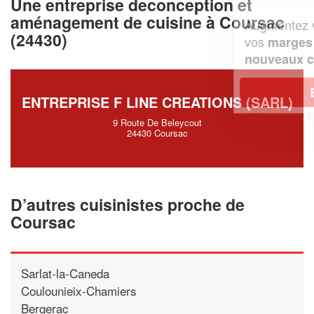
Une entreprise deconception et
aménagement de cuisine à Coursac
Augmentez votre
et
chiffre d'affaires
(24430)
vos
tout en gagnant de
marges
!
nouveaux clients
En savoir plus
ENTREPRISE F LINE CREATIONS (SARL)
9 Route De Beleycout
24430 Coursac
D’autres cuisinistes proche de
Coursac
Sarlat-la-Caneda
Coulounieix-Chamiers
Bergerac