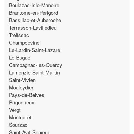
Boulazac-Isle-Manoire
Brantome-en-Perigord
Bassillac-et-Auberoche
Terrasson-Lavilledieu
Trelissac
Champcevinel
Le-Lardin-Saint-Lazare
Le-Bugue
Campagnac-les-Quercy
Lamonzie-Saint-Martin
Saint-Vivien
Mouleydier
Pays-de-Belves
Prigonrieux
Vergt
Montcaret
Sourzac
Saint-Avit-Senieur