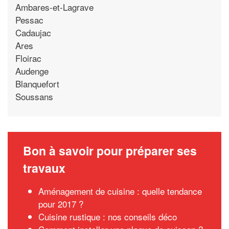
Ambares-et-Lagrave
Pessac
Cadaujac
Ares
Floirac
Audenge
Blanquefort
Soussans
Bon à savoir pour préparer ses
travaux
Aménagement de cuisine : quelle tendance
pour 2017 ?
Cuisine rustique : nos conseils déco