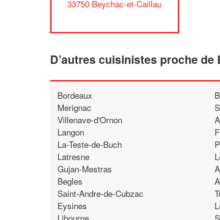
33750 Beychac-et-Caillau
D’autres cuisinistes proche de
Bordeaux
B
Merignac
S
Villenave-d'Ornon
A
Langon
F
La-Teste-de-Buch
P
Latresne
L
Gujan-Mestras
A
Begles
A
Saint-Andre-de-Cubzac
T
Eysines
L
Libourne
S