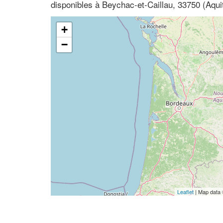
disponibles à Beychac-et-Caillau, 33750 (Aqui
+
−
Leaflet
| Map data