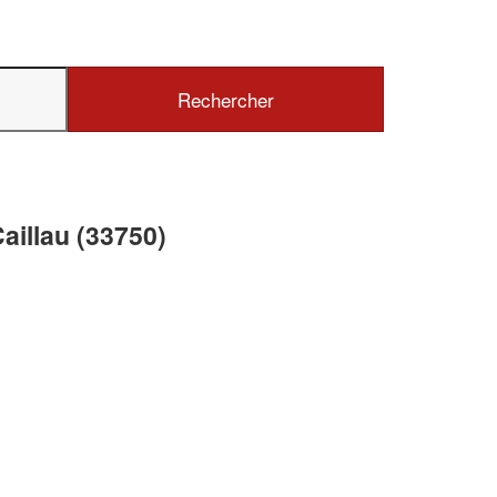
✕
Vous êtes un
professionnel ?
aillau (33750)
Augmentez votre
chiffre d'affaires
vos
tout en gagnant de
marges
!
nouveaux clients
En savoir plus