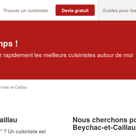
Trouver un cuisiniste
Devis gratuit
Guides pour le
mps !
z rapidement les meilleurs cuisinistes autour de moi
chac-et-Caillau
aillau
Nous cherchons pou
Beychac-et-Caillau
i
" ? Un cuisiniste est