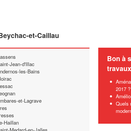
 Beychac-et-Caillau
assens
Bon à s
aint-Jean-d'Illac
travau
ndernos-les-Bains
loirac
Aménag
essac
2017 ?
eognan
Amélio
mbares-et-Lagrave
Quels 
res
moder
resses
e-Haillan
aint-Medard-en-Jalles