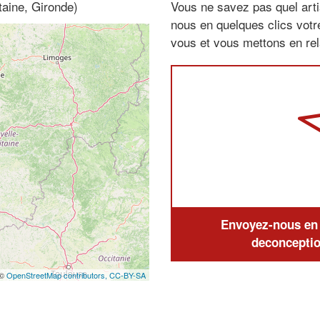
taine, Gironde)
Vous ne savez pas quel arti
nous en quelques clics vot
vous et vous mettons en rela
Envoyez-nous en q
deconceptio
 ©
OpenStreetMap contributors,
CC-BY-SA