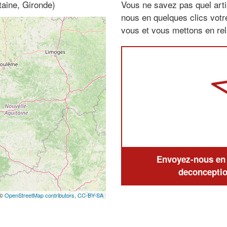
aine, Gironde)
Vous ne savez pas quel arti
nous en quelques clics vot
vous et vous mettons en rela
Envoyez-nous en q
deconceptio
 ©
OpenStreetMap contributors,
CC-BY-SA