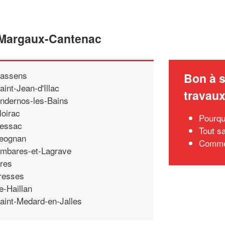
e Margaux-Cantenac
assens
Bon à s
aint-Jean-d'Illac
travau
ndernos-les-Bains
loirac
Pourqu
essac
Tout sa
eognan
Commen
mbares-et-Lagrave
res
resses
e-Haillan
aint-Medard-en-Jalles