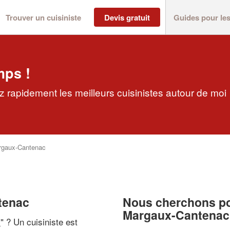
Trouver un cuisiniste
Devis gratuit
Guides pour le
mps !
 rapidement les meilleurs cuisinistes autour de moi
rgaux-Cantenac
tenac
Nous cherchons pou
Margaux-Cantenac
i
" ? Un cuisiniste est