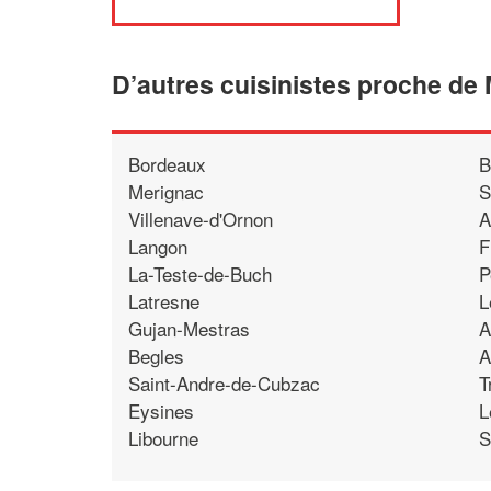
D’autres cuisinistes proche d
Bordeaux
B
Merignac
S
Villenave-d'Ornon
A
Langon
F
La-Teste-de-Buch
P
Latresne
L
Gujan-Mestras
A
Begles
A
Saint-Andre-de-Cubzac
T
Eysines
L
Libourne
S