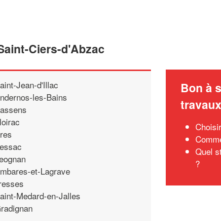
Saint-Ciers-d'Abzac
aint-Jean-d'Illac
Bon à s
ndernos-les-Bains
travau
assens
loirac
Choisi
res
Commen
essac
Quel s
eognan
?
mbares-et-Lagrave
resses
aint-Medard-en-Jalles
radignan