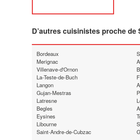
D’autres cuisinistes proche de 
Bordeaux
S
Merignac
A
Villenave-d'Ornon
B
La-Teste-de-Buch
F
Langon
A
Gujan-Mestras
P
Latresne
L
Begles
A
Eysines
T
Libourne
S
Saint-Andre-de-Cubzac
G