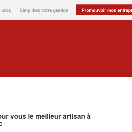
s pros
Simplifiez votre gestion
Promouvoir mon entrepr
r vous le meilleur artisan à
c