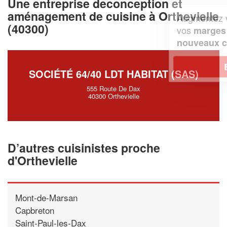
Une entreprise deconception et
aménagement de cuisine à Orthevielle
Augmentez votre
et
chiffre d'affaires
(40300)
vos
tout en gagnant de
marges
!
nouveaux clients
En savoir plus
SOCIÉTÉ 64/40 LDT HABITAT (SAS)
555 Route De Dax
40300 Orthevielle
D’autres cuisinistes proche
d'Orthevielle
Mont-de-Marsan
Capbreton
Saint-Paul-les-Dax