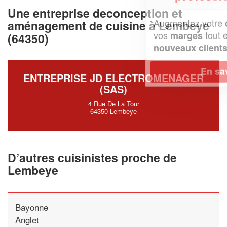
Une entreprise deconception et
Augmentez votre
et
chiffre d'affaires
aménagement de cuisine à Lembeye
vos
tout en gagnant de
marges
(64350)
!
nouveaux clients
En savoir plus
ENTREPRISE JD ELECTROMENAGER
(SAS)
4 Rue De La Tour
64350 Lembeye
D’autres cuisinistes proche de
Lembeye
Bayonne
Anglet