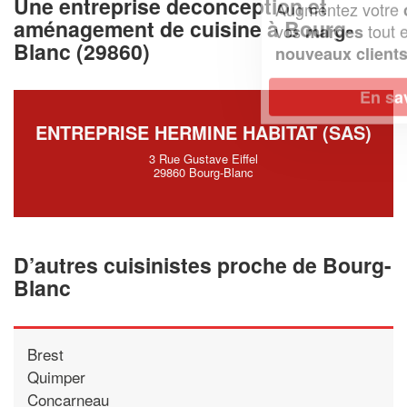
Une entreprise deconception et
Augmentez votre
et
chiffre d'affaires
aménagement de cuisine à Bourg-
vos
tout en gagnant de
marges
Blanc (29860)
!
nouveaux clients
En savoir plus
ENTREPRISE HERMINE HABITAT (SAS)
3 Rue Gustave Eiffel
29860 Bourg-Blanc
D’autres cuisinistes proche de Bourg-
Blanc
Brest
Quimper
Concarneau