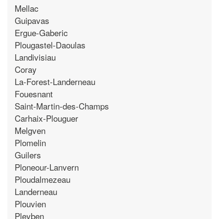
Mellac
Guipavas
Ergue-Gaberic
Plougastel-Daoulas
Landivisiau
Coray
La-Forest-Landerneau
Fouesnant
Saint-Martin-des-Champs
Carhaix-Plouguer
Melgven
Plomelin
Guilers
Ploneour-Lanvern
Ploudalmezeau
Landerneau
Plouvien
Pleyben