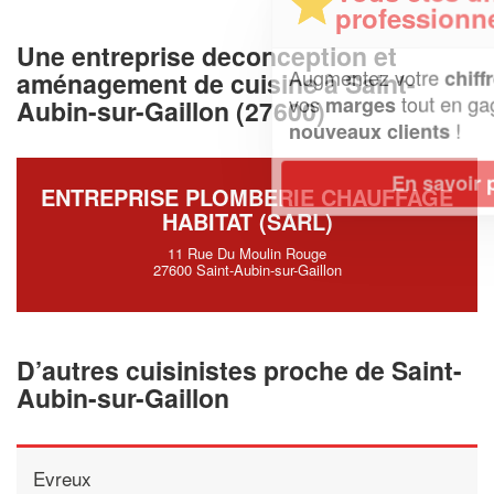
professionnel ?
Une entreprise deconception et
Augmentez votre
et
chiffre d'affaires
aménagement de cuisine à Saint-
vos
tout en gagnant de
marges
Aubin-sur-Gaillon (27600)
!
nouveaux clients
En savoir plus
ENTREPRISE PLOMBERIE CHAUFFAGE
HABITAT (SARL)
11 Rue Du Moulin Rouge
27600 Saint-Aubin-sur-Gaillon
D’autres cuisinistes proche de Saint-
Aubin-sur-Gaillon
Evreux