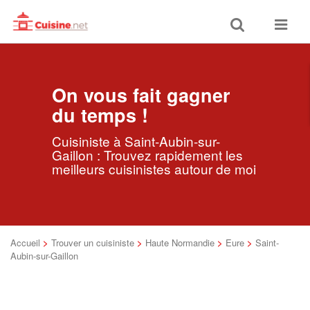
Toggle
Toggle
search
navigat
On vous fait gagner
du temps !
Cuisiniste à Saint-Aubin-sur-
Gaillon : Trouvez rapidement les
meilleurs cuisinistes autour de moi
Accueil
>
Trouver un cuisiniste
>
Haute Normandie
>
Eure
>
Saint-
Aubin-sur-Gaillon