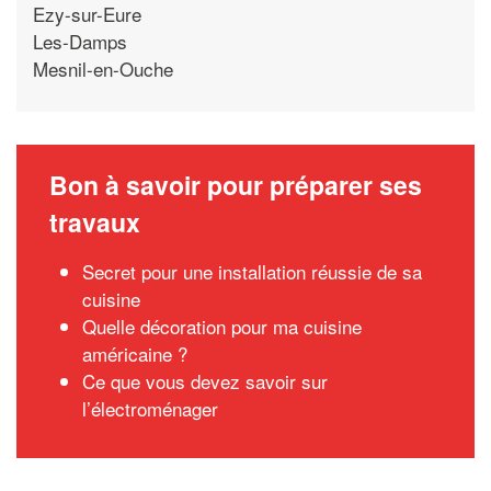
Ezy-sur-Eure
Les-Damps
Mesnil-en-Ouche
Bon à savoir pour préparer ses
travaux
Secret pour une installation réussie de sa
cuisine
Quelle décoration pour ma cuisine
américaine ?
Ce que vous devez savoir sur
l’électroménager