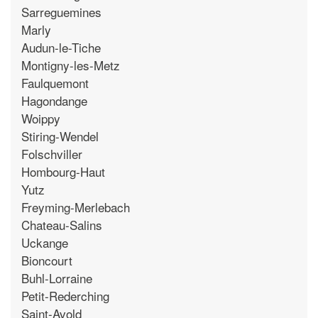
Sarreguemines
Marly
Audun-le-Tiche
Montigny-les-Metz
Faulquemont
Hagondange
Woippy
Stiring-Wendel
Folschviller
Hombourg-Haut
Yutz
Freyming-Merlebach
Chateau-Salins
Uckange
Bioncourt
Buhl-Lorraine
Petit-Rederching
Saint-Avold