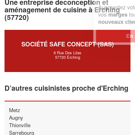
Une entreprise deconception et
Augmentez votre
et
chiffre d'affaires
aménagement de cuisine à Erching
vos
tout en gagnant de
marges
(57720)
!
nouveaux clients
En savoir plus
SOCIÉTÉ SAFE CONCEPT (SAS)
6 Rue Des Lilas
57720 Erching
D’autres cuisinistes proche d'Erching
Metz
Augny
Thionville
Sarrebourg