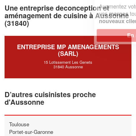
Augmentez votre
et
chiffre d'affaires
Une entreprise deconception et
vos
tout en gagnant de
marges
aménagement de cuisine à Aussonne
!
nouveaux clients
(31840)
En savoir plus
ENTREPRISE MP AMENAGEMENTS
(SARL)
15 Lotissement Les Genets
31840 Aussonne
D’autres cuisinistes proche
d'Aussonne
Toulouse
Portet-sur-Garonne