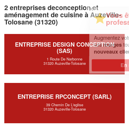
2 entreprises deconception et
✕
aménagement de cuisine à Auzeville-
Vous êtes un
professionnel ?
Tolosane (31320)
Augmentez votre
et
chiffre d'affaires
ENTREPRISE DESIGN CONCEPTION
vos
tout en gagnant de
marges
(SAS)
!
nouveaux clients
1 Route De Narbonne
31320 Auzeville-Tolosane
En savoir plus
ENTREPRISE RPCONCEPT (SARL)
39 Chemin De L'eglise
31320 Auzeville-Tolosane