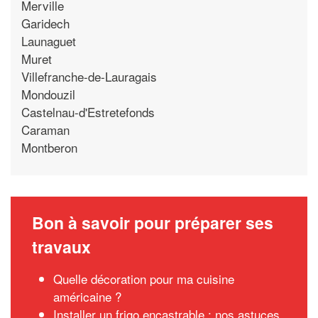
Merville
Garidech
Launaguet
Muret
Villefranche-de-Lauragais
Mondouzil
Castelnau-d'Estretefonds
Caraman
Montberon
Bon à savoir pour préparer ses
travaux
Quelle décoration pour ma cuisine
américaine ?
Installer un frigo encastrable : nos astuces