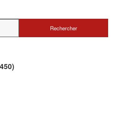
✕
Vous êtes un
professionnel ?
Augmentez votre
chiffre d'affaires
450)
vos
tout en gagnant de
marges
!
nouveaux clients
En savoir plus