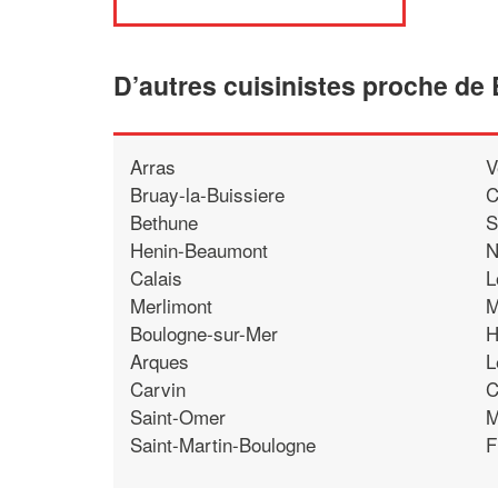
D’autres cuisinistes proche d
Arras
V
Bruay-la-Buissiere
C
Bethune
S
Henin-Beaumont
N
Calais
L
Merlimont
M
Boulogne-sur-Mer
H
Arques
L
Carvin
C
Saint-Omer
M
Saint-Martin-Boulogne
F