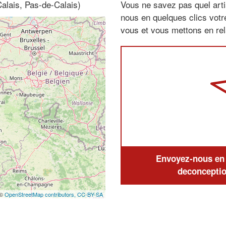
alais, Pas-de-Calais)
Vous ne savez pas quel arti
nous en quelques clics vot
vous et vous mettons en rela
Envoyez-nous en q
deconceptio
 ©
OpenStreetMap contributors,
CC-BY-SA