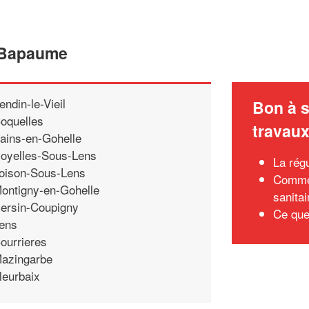
e Bapaume
endin-le-Vieil
Bon à s
oquelles
travau
ains-en-Gohelle
oyelles-Sous-Lens
La régu
oison-Sous-Lens
Commen
ontigny-en-Gohelle
sanitai
ersin-Coupigny
Ce que
ens
ourrieres
azingarbe
leurbaix