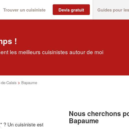
Trouver un cuisiniste
Devis gratuit
Guides pour le
mps !
nt les meilleurs cuisinistes autour de moi
-de-Calais
>
Bapaume
Nous cherchons pou
Bapaume
i
" ? Un cuisiniste est