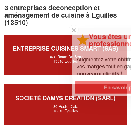
3 entreprises deconception et
aménagement de cuisine à Eguilles
(13510)
✕
Vous êtes un
professionnel ?
ENTREPRISE CUISINES SMART (SAS)
1020 Route De Berre
Augmentez votre
et
chiffre d'affaires
13510 Eguilles
vos
tout en gagnant de
marges
!
nouveaux clients
En savoir plus
SOCIÉTÉ DAMYS CREATION (SARL)
80 Route D’aix
13510 Eguilles