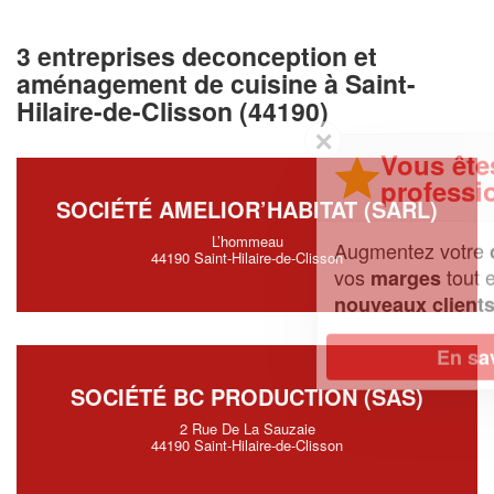
3 entreprises deconception et
aménagement de cuisine à Saint-
Hilaire-de-Clisson (44190)
✕
Vous êtes un
professionnel ?
SOCIÉTÉ AMELIOR’HABITAT (SARL)
L’hommeau
Augmentez votre
et
chiffre d'affaires
44190 Saint-Hilaire-de-Clisson
vos
tout en gagnant de
marges
!
nouveaux clients
En savoir plus
SOCIÉTÉ BC PRODUCTION (SAS)
2 Rue De La Sauzaie
44190 Saint-Hilaire-de-Clisson