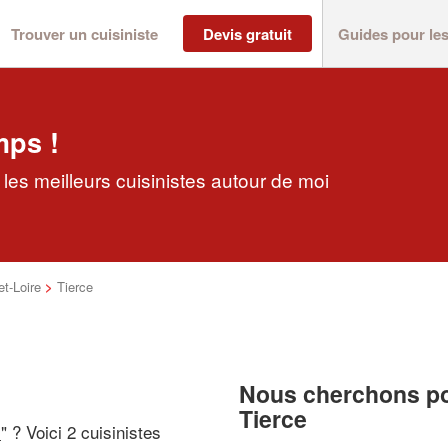
Trouver un cuisiniste
Devis gratuit
Guides pour le
mps !
les meilleurs cuisinistes autour de moi
t-Loire
>
Tierce
Nous cherchons pou
Tierce
i
" ? Voici 2 cuisinistes