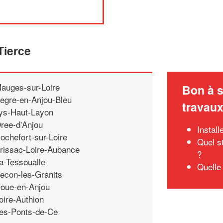
Tierce
auges-sur-Loire
Bon à s
egre-en-Anjou-Bleu
travau
ys-Haut-Layon
ree-d'Anjou
Install
ochefort-sur-Loire
Quel s
rissac-Loire-Aubance
?
a-Tessoualle
Quelle
econ-les-Granits
oue-en-Anjou
oire-Authion
es-Ponts-de-Ce