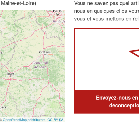
 Maine-et-Loire)
Vous ne savez pas quel arti
nous en quelques clics vot
vous et vous mettons en rela
Envoyez-nous en q
deconceptio
 ©
OpenStreetMap contributors,
CC-BY-SA