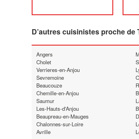
D’autres cuisinistes proche de 
Angers
M
Cholet
S
Verrieres-en-Anjou
L
Sevremoine
O
Beaucouze
R
Chemille-en-Anjou
B
Saumur
L
Les-Hauts-d'Anjou
B
Beaupreau-en-Mauges
D
Chalonnes-sur-Loire
L
Avrille
L