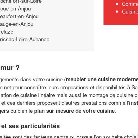
ochefort-sur-Loire
Commen
oue-en-Anjou
Cuisin
eaufort-en-Anjou
auge-en-Anjou
relaze
rissac-Loire-Aubance
umur ?
gements dans votre cuisine (
meubler une cuisine moderne
e.net pour connaître leurs propositions et disponibilités à S
llation de cuisine linéaire mais aussi le montage de cuisine o
e et ces derniers proposent d'autres prestations comme l'
ins
ou bien le
.
gers
plan sur mesure de votre cuisine
et ses particularités
uhaitée sont des facteurs centraux lorsque l'on souhaite choi