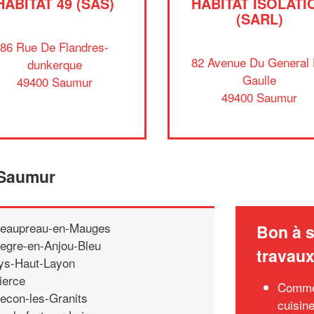
HABITAT 49 (SAS)
HABITAT ISOLATI
(SARL)
86 Rue De Flandres-
82 Avenue Du General
dunkerque
Gaulle
49400 Saumur
49400 Saumur
 Saumur
eaupreau-en-Mauges
Bon à s
egre-en-Anjou-Bleu
travau
ys-Haut-Layon
ierce
Commen
econ-les-Granits
cuisin