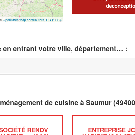
deconceptio
 ©
OpenStreetMap contributors,
CC-BY-SA
 en entrant votre ville, département… :
 aménagement de cuisine à Saumur (49400
SOCIÉTÉ RENOV
ENTREPRISE J