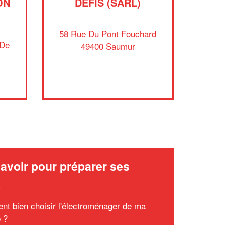
ON
DEFIS (SARL)
✕
58 Rue Du Pont Fouchard
Vous êtes un
 De
49400 Saumur
professionnel ?
Augmentez votre
et
chiffre d'affaires
vos
tout en gagnant de
marges
!
nouveaux clients
En savoir plus
avoir pour préparer ses
x
t bien choisir l'électroménager de ma
e ?