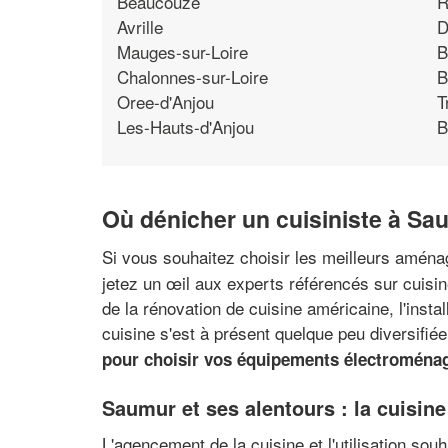
Beaucouze
R
Avrille
D
Mauges-sur-Loire
B
Chalonnes-sur-Loire
B
Oree-d'Anjou
T
Les-Hauts-d'Anjou
B
Où dénicher un cuisiniste à Sa
Si vous souhaitez choisir les meilleurs aména
jetez un œil aux experts référencés sur cuisin
de la rénovation de cuisine américaine, l'insta
cuisine s'est à présent quelque peu diversifié
pour choisir vos équipements électroména
Saumur et ses alentours : la cuisine 
L'agencement de la cuisine et l'utilisation so