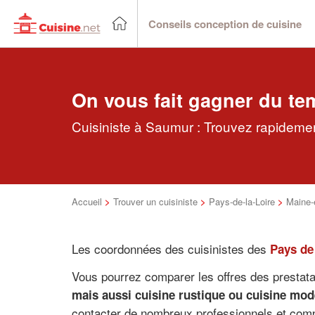
Conseils conception de cuisine
On vous fait gagner du te
Cuisiniste à Saumur : Trouvez rapidement
Accueil
>
Trouver un cuisiniste
>
Pays-de-la-Loire
>
Maine-e
Les coordonnées des cuisinistes des
Pays de 
Vous pourrez comparer les offres des prestat
mais aussi cuisine rustique ou cuisine mode
contacter de nombreux professionnels et comp