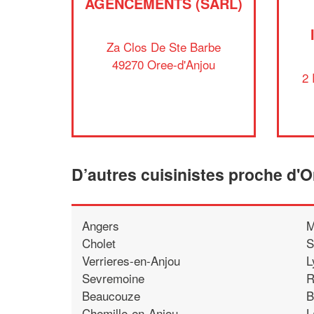
AGENCEMENTS (SARL)
Za Clos De Ste Barbe
49270 Oree-d'Anjou
2 
D’autres cuisinistes proche d'
Angers
M
Cholet
S
Verrieres-en-Anjou
L
Sevremoine
R
Beaucouze
B
Chemille-en-Anjou
L