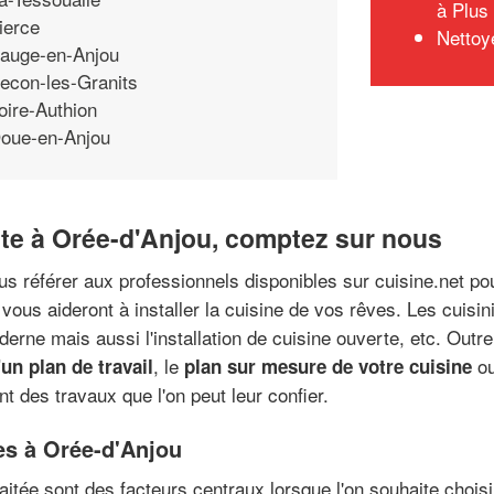
à Plus
ierce
Nettoy
auge-en-Anjou
econ-les-Granits
oire-Authion
oue-en-Anjou
iste à Orée-d'Anjou, comptez sur nous
us référer aux professionnels disponibles sur cuisine.net p
 vous aideront à installer la cuisine de vos rêves. Les cuis
erne mais aussi l'installation de cuisine ouverte, etc. Outre 
, le
ou
'un plan de travail
plan sur mesure de votre cuisine
 des travaux que l'on peut leur confier.
tes à Orée-d'Anjou
uhaitée sont des facteurs centraux lorsque l'on souhaite choi