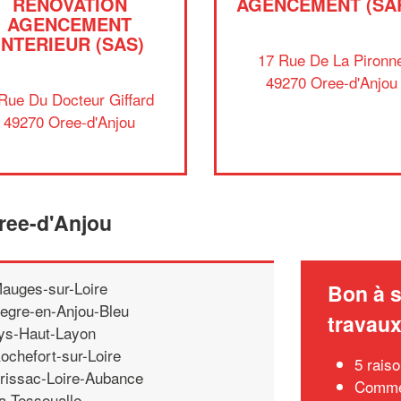
RENOVATION
AGENCEMENT (SA
AGENCEMENT
INTERIEUR (SAS)
17 Rue De La Pironn
49270 Oree-d'Anjou
Rue Du Docteur Giffard
49270 Oree-d'Anjou
Oree-d'Anjou
auges-sur-Loire
Bon à s
egre-en-Anjou-Bleu
travau
ys-Haut-Layon
ochefort-sur-Loire
5 rais
rissac-Loire-Aubance
Commen
a-Tessoualle