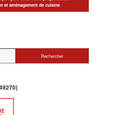
n et aménagement de cuisine
49270)
RE