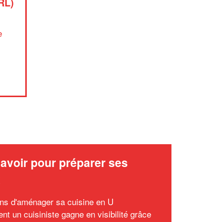
RL)
✕
Vous êtes un
e
professionnel ?
Augmentez votre
et
chiffre d'affaires
vos
tout en gagnant de
marges
!
nouveaux clients
En savoir plus
avoir pour préparer ses
x
ons d'aménager sa cuisine en U
t un cuisiniste gagne en visibilité grâce