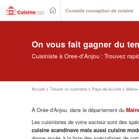
Conseils conception de cuisine
On vous fait gagner du te
Cuisiniste à Oree-d'Anjou : Trouvez rapi
Accueil
>
Trouver un cuisiniste
>
Pays-de-la-Loire
>
Maine-e
À Orée-d'Anjou, dans le département du
Maine
Les cuisinistes de votre secteur sont des spé
cuisine scandinave mais aussi cuisine mode
donne accès à la liste des spécialistes de votr