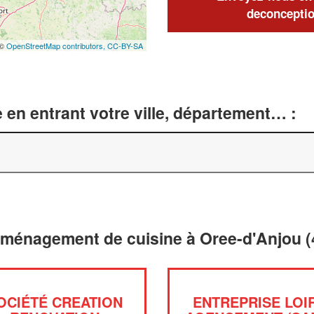
deconceptio
 ©
OpenStreetMap contributors,
CC-BY-SA
 en entrant votre ville, département… :
aménagement de cuisine à Oree-d'Anjou (
OCIÉTÉ CREATION
ENTREPRISE LOI