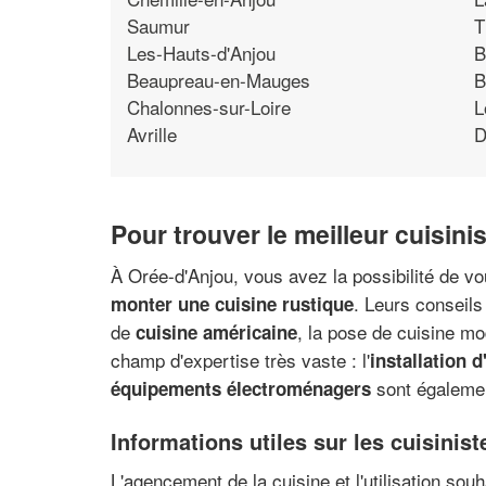
Saumur
T
Les-Hauts-d'Anjou
B
Beaupreau-en-Mauges
B
Chalonnes-sur-Loire
L
Avrille
D
Pour trouver le meilleur cuisin
À Orée-d'Anjou, vous avez la possibilité de vo
. Leurs conseils
monter une cuisine rustique
de
, la pose de cuisine mod
cuisine américaine
champ d'expertise très vaste : l'
installation d
sont également
équipements électroménagers
Informations utiles sur les cuisinis
L'agencement de la cuisine et l'utilisation so