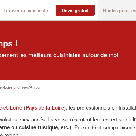
Trouver un cuisiniste
Devis gratuit
Guides pour le
mps !
dement les meilleurs cuisinistes autour de moi
t-Loire
>
Oree-d'Anjou
(
), les professionnels en install
-et-Loire
Pays de la Loire
cialistes chevronnés. Ils vous présentent leur expertise en
i
. Proximité et comparaison s
rne ou cuisine rustique, etc.)
e région.