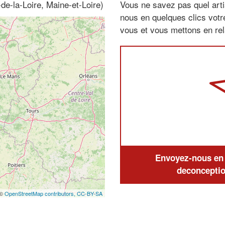
de-la-Loire, Maine-et-Loire)
Vous ne savez pas quel arti
nous en quelques clics vot
vous et vous mettons en rela
Envoyez-nous en q
deconceptio
 ©
OpenStreetMap contributors,
CC-BY-SA