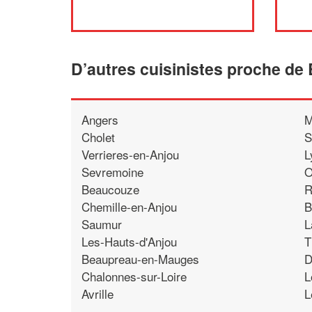
D’autres cuisinistes proche de
Angers
M
Cholet
S
Verrieres-en-Anjou
L
Sevremoine
O
Beaucouze
R
Chemille-en-Anjou
B
Saumur
L
Les-Hauts-d'Anjou
T
Beaupreau-en-Mauges
D
Chalonnes-sur-Loire
L
Avrille
L