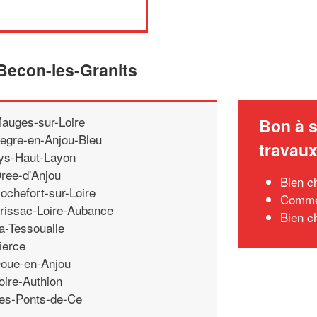
 Becon-les-Granits
auges-sur-Loire
Bon à s
egre-en-Anjou-Bleu
travau
ys-Haut-Layon
ree-d'Anjou
Bien c
ochefort-sur-Loire
Commen
rissac-Loire-Aubance
Bien c
a-Tessoualle
ierce
oue-en-Anjou
oire-Authion
es-Ponts-de-Ce