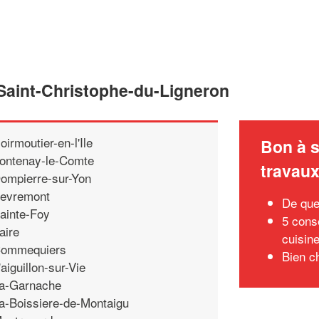
 Saint-Christophe-du-Ligneron
oirmoutier-en-l'Ile
Bon à s
ontenay-le-Comte
travau
ompierre-sur-Yon
evremont
De que
ainte-Foy
5 conse
aire
cuisin
ommequiers
Bien c
'aiguillon-sur-Vie
a-Garnache
a-Boissiere-de-Montaigu