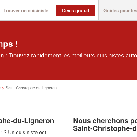
Trouver un cuisiniste
Devis gratuit
Guides pour le
mps !
n : Trouvez rapidement les meilleurs cuisinistes aut
e
>
Saint-Christophe-du-Ligneron
ophe-du-Ligneron
Nous cherchons pou
Saint-Christophe-
i
" ? Un cuisiniste est