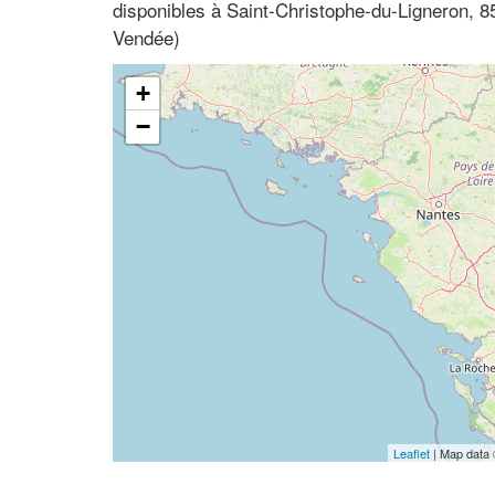
disponibles à Saint-Christophe-du-Ligneron, 8
Vendée)
+
−
Leaflet
| Map data