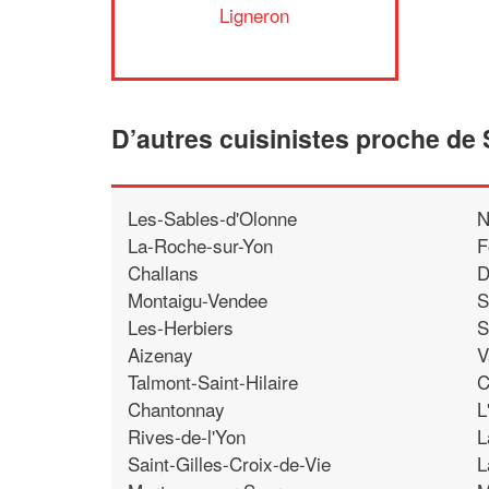
Ligneron
D’autres cuisinistes proche de
Les-Sables-d'Olonne
N
La-Roche-sur-Yon
F
Challans
D
Montaigu-Vendee
S
Les-Herbiers
S
Aizenay
V
Talmont-Saint-Hilaire
C
Chantonnay
L
Rives-de-l'Yon
L
Saint-Gilles-Croix-de-Vie
L