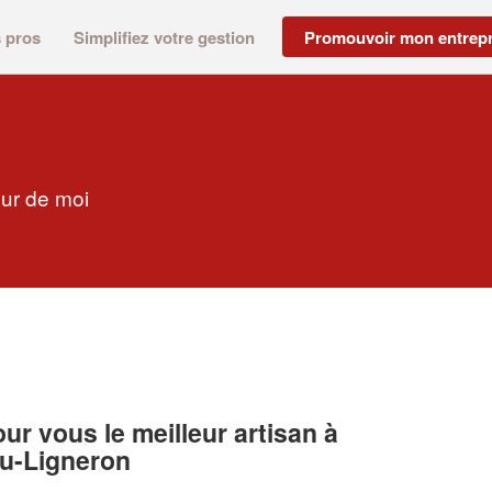
s pros
Simplifiez votre gestion
Promouvoir mon entrepr
our de moi
r vous le meilleur artisan à
du-Ligneron