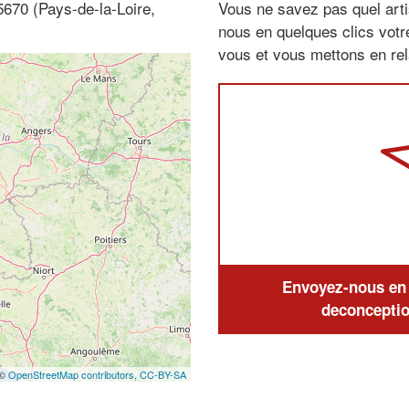
5670 (Pays-de-la-Loire,
Vous ne savez pas quel arti
nous en quelques clics vot
vous et vous mettons en rela
Envoyez-nous en q
deconceptio
 ©
OpenStreetMap contributors,
CC-BY-SA