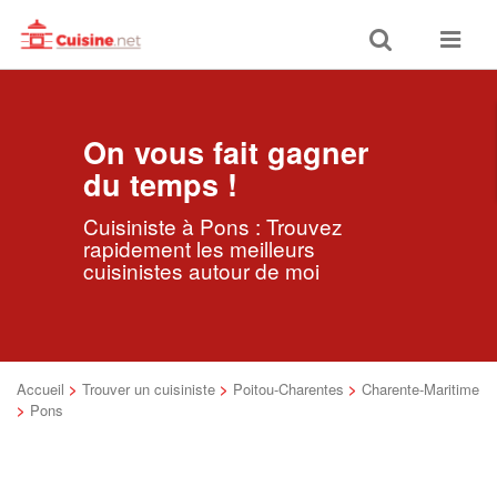
Toggle
Toggle
search
navigat
On vous fait gagner
du temps !
Cuisiniste à Pons : Trouvez
rapidement les meilleurs
cuisinistes autour de moi
Accueil
>
Trouver un cuisiniste
>
Poitou-Charentes
>
Charente-Maritime
>
Pons