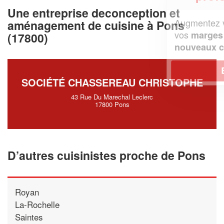
Une entreprise deconception et
Augmentez votre
e
chiffre d'affaires
aménagement de cuisine à Pons
vos
tout en gagnant de
marges
(17800)
!
nouveaux clients
En savoir plus
SOCIÉTÉ CHASSEREAU CHRISTOPHE
43 Rue Du Marechal Leclerc
17800 Pons
D’autres cuisinistes proche de Pons
Royan
La-Rochelle
Saintes