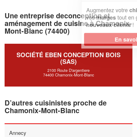
Augmentez votre
et
chiffre d'affaires
Une entreprise deconception et
vos
tout en gagnant de
marges
aménagement de cuisine à Chamonix-
!
nouveaux clients
Mont-Blanc (74400)
En savoir plus
SOCIÉTÉ EBEN CONCEPTION BOIS
(SAS)
2100 Route D'argentiere
74400 Chamonix-Mont-Blanc
D’autres cuisinistes proche de
Chamonix-Mont-Blanc
Annecy