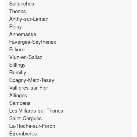
Sallanches
Thones
Anthy-sur-Leman
Poisy
Annemasse
Faverges-Seythenex
Filliere
Viuz-en-Sallaz
Sillingy
Rumilly
Epagny-Metz-Tessy
Vallieres-sur-Fier
Allinges
Samoens
Les-Villards-sur-Thones
Saint-Cergues
La-Roche-sur-Foron
Etrembieres