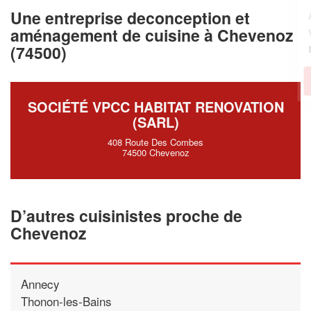
Augmentez votre
et
chiffre d'affaires
Une entreprise deconception et
vos
tout en gagnant de
marges
aménagement de cuisine à Chevenoz
!
nouveaux clients
(74500)
En savoir plus
SOCIÉTÉ VPCC HABITAT RENOVATION
(SARL)
408 Route Des Combes
74500 Chevenoz
D’autres cuisinistes proche de
Chevenoz
Annecy
Thonon-les-Bains