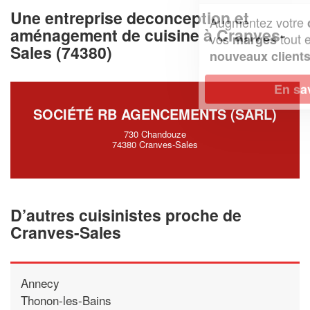
Une entreprise deconception et
Augmentez votre
et
chiffre d'affaires
aménagement de cuisine à Cranves-
vos
tout en gagnant de
marges
Sales (74380)
!
nouveaux clients
En savoir plus
SOCIÉTÉ RB AGENCEMENTS (SARL)
730 Chandouze
74380 Cranves-Sales
D’autres cuisinistes proche de
Cranves-Sales
Annecy
Thonon-les-Bains