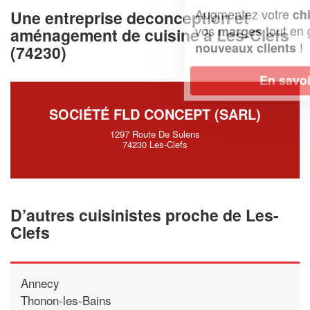
Augmentez votre
et
chiffre d'affaires
Une entreprise deconception et
vos
tout en gagnant de
marges
aménagement de cuisine à Les-Clefs
!
nouveaux clients
(74230)
En savoir plus
SOCIÉTÉ FLD CONCEPT (SARL)
1297 Route De Sulens
74230 Les-Clefs
D’autres cuisinistes proche de Les-
Clefs
Annecy
Thonon-les-Bains