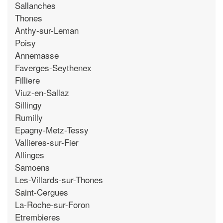
Sallanches
Thones
Anthy-sur-Leman
Poisy
Annemasse
Faverges-Seythenex
Filliere
Viuz-en-Sallaz
Sillingy
Rumilly
Epagny-Metz-Tessy
Vallieres-sur-Fier
Allinges
Samoens
Les-Villards-sur-Thones
Saint-Cergues
La-Roche-sur-Foron
Etrembieres