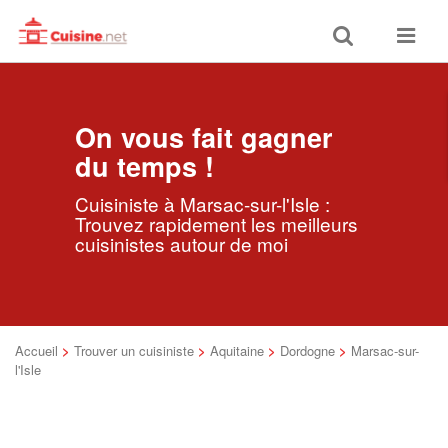
Toggle
Toggle
search
navigat
On vous fait gagner
du temps !
Cuisiniste à Marsac-sur-l'Isle :
Trouvez rapidement les meilleurs
cuisinistes autour de moi
Accueil
>
Trouver un cuisiniste
>
Aquitaine
>
Dordogne
>
Marsac-sur-
l'Isle