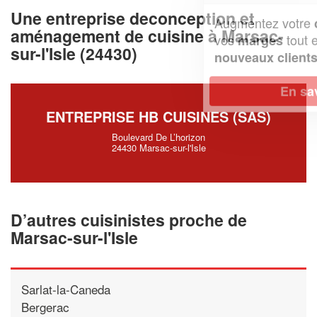
Une entreprise deconception et
Augmentez votre
et
chiffre d'affaires
aménagement de cuisine à Marsac-
vos
tout en gagnant de
marges
sur-l'Isle (24430)
!
nouveaux clients
En savoir plus
ENTREPRISE HB CUISINES (SAS)
Boulevard De L’horizon
24430 Marsac-sur-l'Isle
D’autres cuisinistes proche de
Marsac-sur-l'Isle
Sarlat-la-Caneda
Bergerac