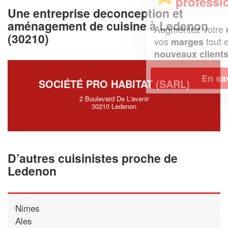
professionnel ?
Une entreprise deconception et
aménagement de cuisine à Ledenon
Augmentez votre
et
chiffre d'affaires
(30210)
vos
tout en gagnant de
marges
!
nouveaux clients
En savoir plus
SOCIÉTÉ PRO HABITAT (SARL)
2 Boulevard De L'avenir
30210 Ledenon
D’autres cuisinistes proche de
Ledenon
Nimes
Ales