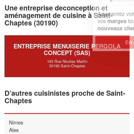
Une entreprise deconception et
Augmentez votre
et
chiffre d'affaires
aménagement de cuisine à Saint-
vos
tout en gagnant de
marges
Chaptes (30190)
!
nouveaux clients
En savoir plus
ENTREPRISE MENUISERIE PERGOLA
CONCEPT (SAS)
163 Rue Nicolas Martin
30190 Saint-Chaptes
D’autres cuisinistes proche de Saint-
Chaptes
Nimes
Ales