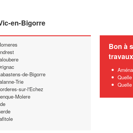
Vic-en-Bigorre
omeres
Bon à s
ndrest
travau
aloubere
rignac
Aménag
abastens-de-Bigorre
Quelle
alanne-Trie
Quelle
orderes-sur-l'Echez
enque-Molere
de
erde
afitole