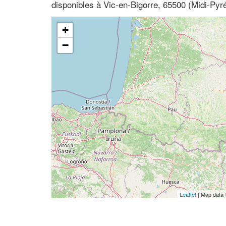
disponibles à Vic-en-Bigorre, 65500 (Midi-Py
+
−
Leaflet
| Map data