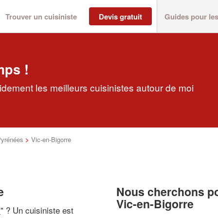
Trouver un cuisiniste
Devis gratuit
Guides pour le
mps !
pidement les meilleurs cuisinistes autour de moi
Pyrénées
>
Vic-en-Bigorre
e
Nous cherchons pou
Vic-en-Bigorre
i
" ? Un cuisiniste est