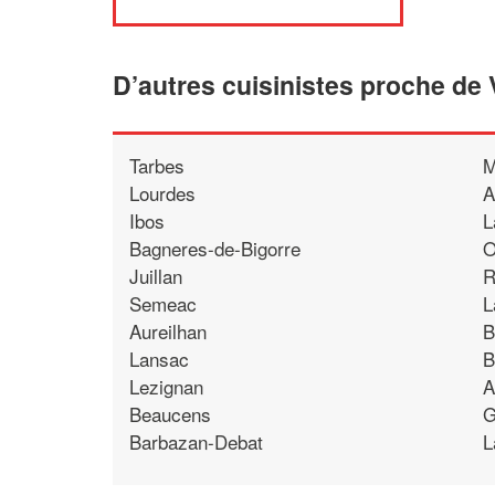
D’autres cuisinistes proche de 
Tarbes
M
Lourdes
A
Ibos
L
Bagneres-de-Bigorre
O
Juillan
R
Semeac
L
Aureilhan
B
Lansac
B
Lezignan
A
Beaucens
G
Barbazan-Debat
L