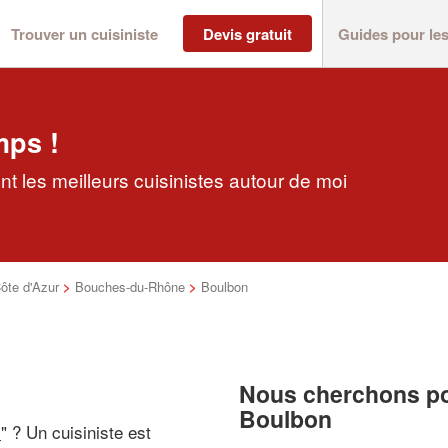
Trouver un cuisiniste
Devis gratuit
Guides pour le
mps !
t les meilleurs cuisinistes autour de moi
ôte d'Azur
>
Bouches-du-Rhône
>
Boulbon
Nous cherchons pou
Boulbon
i
" ? Un cuisiniste est