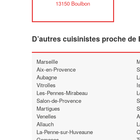
13150 Boulbon
D’autres cuisinistes proche de
Marseille
M
Aix-en-Provence
S
Aubagne
L
Vitrolles
I
Les-Pennes-Mirabeau
L
Salon-de-Provence
S
Martigues
S
Venelles
A
Allauch
L
La-Penne-sur-Huveaune
C
Gemenos
T