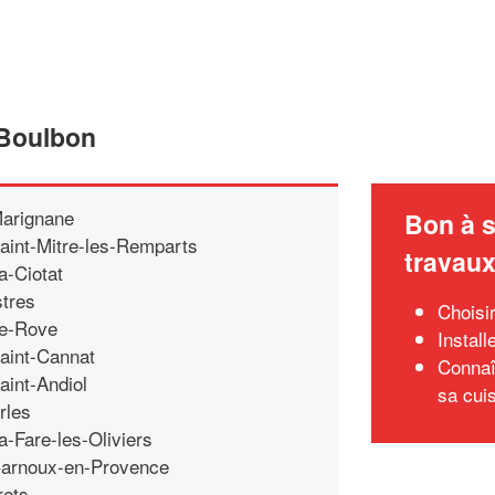
 Boulbon
arignane
Bon à s
aint-Mitre-les-Remparts
travau
a-Ciotat
stres
Choisi
e-Rove
Install
aint-Cannat
Connaît
aint-Andiol
sa cui
rles
a-Fare-les-Oliviers
arnoux-en-Provence
rets