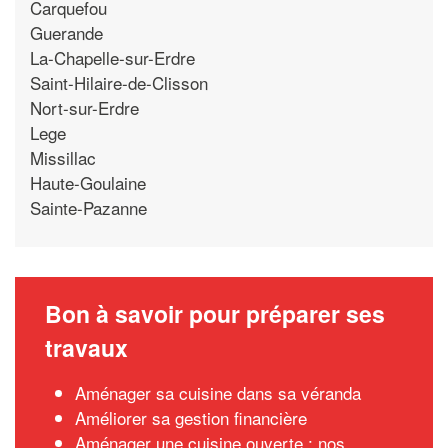
Carquefou
Guerande
La-Chapelle-sur-Erdre
Saint-Hilaire-de-Clisson
Nort-sur-Erdre
Lege
Missillac
Haute-Goulaine
Sainte-Pazanne
Bon à savoir pour préparer ses
travaux
Aménager sa cuisine dans sa véranda
Améliorer sa gestion financière
Aménager une cuisine ouverte : nos