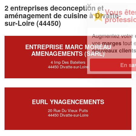
✕
2 entreprises deconception et
Vous êtes un
aménagement de cuisine à Divatte-
professionnel ?
sur-Loire (44450)
Augmentez votre
et
chiffre d'affaires
vos
tout en gagnant de
marges
ENTREPRISE MARC MOREAU
!
nouveaux clients
AMENAGEMENTS (SARL)
4 Imp Des Bateliers
En savoir plus
44450 Divatte-sur-Loire
EURL YNAGENCEMENTS
20 Rue Du Vieux Puits
44450 Divatte-sur-Loire