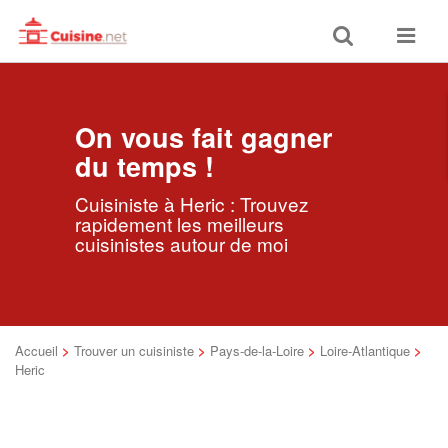
Toggle
Toggle
search
navigat
On vous fait gagner
du temps !
Cuisiniste à Heric : Trouvez
rapidement les meilleurs
cuisinistes autour de moi
Accueil
>
Trouver un cuisiniste
>
Pays-de-la-Loire
>
Loire-Atlantique
>
Heric