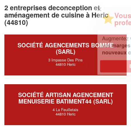
2 entreprises deconception et
✕
aménagement de cuisine à Heric
Vous êtes un
professionnel ?
(44810)
Augmentez votre
et
chiffre d'affaires
SOCIÉTÉ AGENCEMENTS BOMME
vos
tout en gagnant de
marges
(SARL)
!
nouveaux clients
3 Impasse Des Pins
44810 Heric
En savoir plus
SOCIÉTÉ ARTISAN AGENCEMENT
MENUISERIE BATIMENT44 (SARL)
4 La Feuilletais
44810 Heric