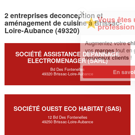
✕
2 entreprises deconception et
Vous êtes un
aménagement de cuisine à Brissac-
professionnel ?
Loire-Aubance (49320)
Augmentez votre
et
chiffre d'affaires
vos
tout en gagnant de
marges
SOCIÉTÉ ASSISTANCE DEPANNAGE
!
nouveaux clients
ELECTROMENAGER (SARL)
Bd Des Fontenelles
En savoir plus
49320 Brissac-Loire-Aubance
SOCIÉTÉ OUEST ECO HABITAT (SAS)
12 Bd Des Fontenelles
49250 Brissac-Loire-Aubance