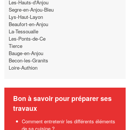
Les-Hauts-d'Anjou
Segre-en-Anjou-Bleu
Lys-Haut-Layon
Beaufort-en-Anjou
La-Tessoualle
Les-Ponts-de-Ce
Tierce
Bauge-en-Anjou
Becon-les-Granits
Loire-Authion
Bon à savoir pour préparer ses
travaux
Comment entretenir les différents éléments
de sa cuisine ?