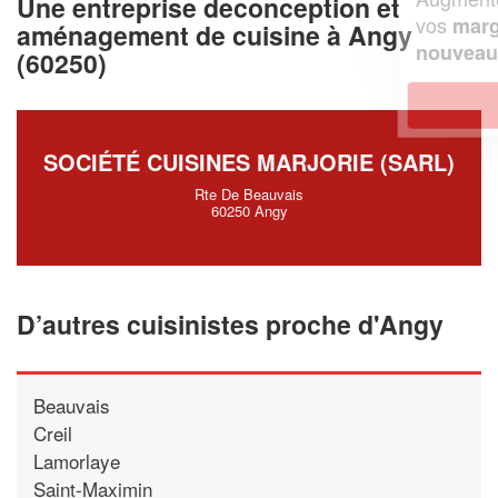
Une entreprise deconception et
vos
tout en gagnant de
marges
aménagement de cuisine à Angy
!
nouveaux clients
(60250)
En savoir plus
SOCIÉTÉ CUISINES MARJORIE (SARL)
Rte De Beauvais
60250 Angy
D’autres cuisinistes proche d'Angy
Beauvais
Creil
Lamorlaye
Saint-Maximin