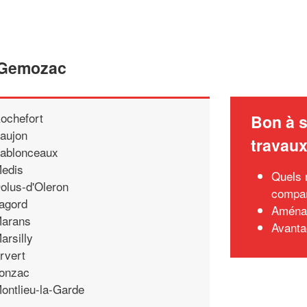
e Gemozac
ochefort
Bon à s
aujon
travau
ablonceaux
edis
Quels 
olus-d'Oleron
compar
agord
Aménag
arans
Avanta
arsilly
rvert
onzac
ontlieu-la-Garde