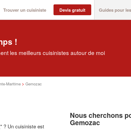
Trouver un cuisiniste
Devis gratuit
Guides pour le
mps !
nt les meilleurs cuisinistes autour de moi
nte-Maritime
>
Gemozac
Nous cherchons pou
Gemozac
i
" ? Un cuisiniste est