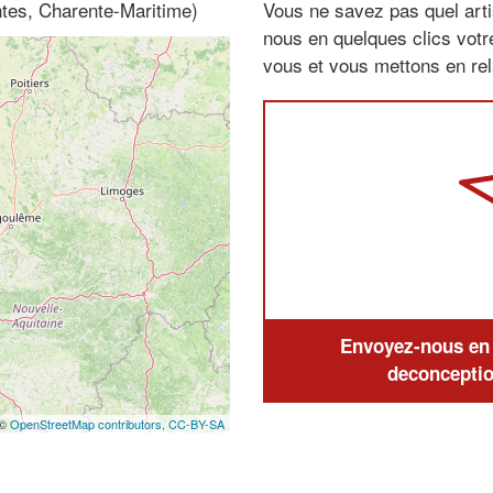
tes, Charente-Maritime)
Vous ne savez pas quel arti
nous en quelques clics vot
vous et vous mettons en rela
Envoyez-nous en q
deconceptio
 ©
OpenStreetMap contributors,
CC-BY-SA