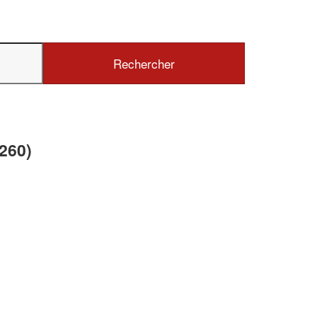
✕
Vous êtes un
professionnel ?
260)
Augmentez votre
chiffre d'affaire
vos
tout en gagnant de
marges
!
nouveaux clients
En savoir plus