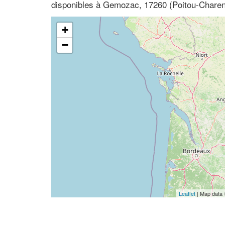
disponibles à Gemozac, 17260 (Poitou-Charen
+
−
Leaflet
| Map data