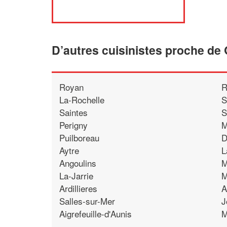
D’autres cuisinistes proche d
Royan
R
La-Rochelle
S
Saintes
S
Perigny
M
Puilboreau
D
Aytre
L
Angoulins
M
La-Jarrie
M
Ardillieres
A
Salles-sur-Mer
J
Aigrefeuille-d'Aunis
M