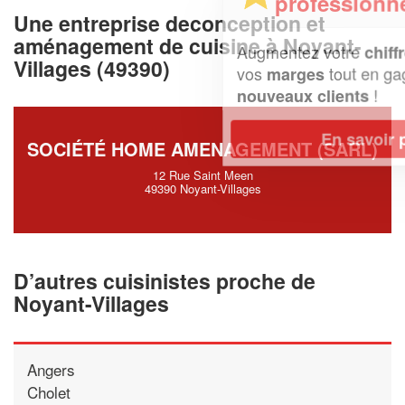
professionnel ?
Une entreprise deconception et
aménagement de cuisine à Noyant-
Augmentez votre
et
chiffre d'affaires
Villages (49390)
vos
tout en gagnant de
marges
!
nouveaux clients
En savoir plus
SOCIÉTÉ HOME AMENAGEMENT (SARL)
12 Rue Saint Meen
49390 Noyant-Villages
D’autres cuisinistes proche de
Noyant-Villages
Angers
Cholet