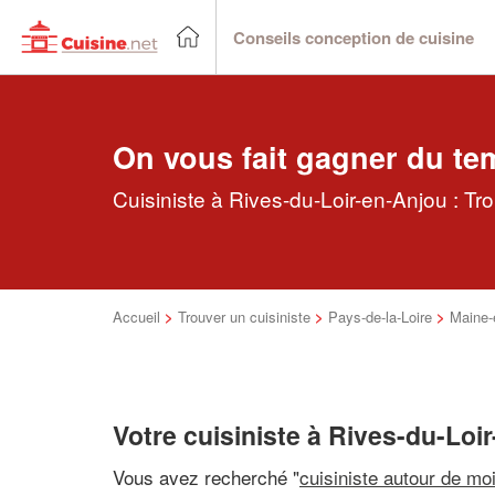
Conseils conception de cuisine
On vous fait gagner du te
Cuisiniste à Rives-du-Loir-en-Anjou : Tr
Accueil
>
Trouver un cuisiniste
>
Pays-de-la-Loire
>
Maine-e
Votre cuisiniste à Rives-du-Loi
Vous avez recherché "
cuisiniste autour de mo