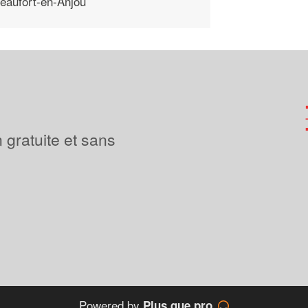
eaufort-en-Anjou
 gratuite et sans
Powered by
Plus que pro