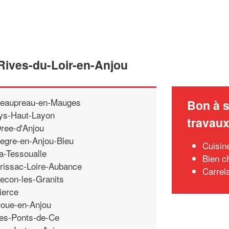
 Rives-du-Loir-en-Anjou
eaupreau-en-Mauges
Bon à s
ys-Haut-Layon
travau
ree-d'Anjou
egre-en-Anjou-Bleu
Cuisin
a-Tessoualle
Bien c
rissac-Loire-Aubance
Carrel
econ-les-Granits
ierce
oue-en-Anjou
es-Ponts-de-Ce