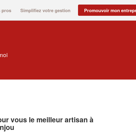
s pros
Simplifiez votre gestion
Promouvoir mon entrepr
moi
r vous le meilleur artisan à
Anjou