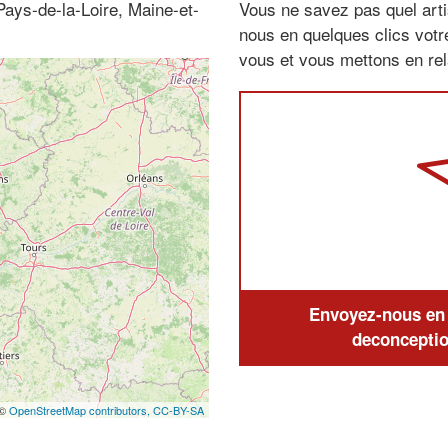
Pays-de-la-Loire, Maine-et-
Vous ne savez pas quel arti
nous en quelques clics vot
vous et vous mettons en rela
Envoyez-nous en q
deconceptio
 ©
OpenStreetMap contributors,
CC-BY-SA