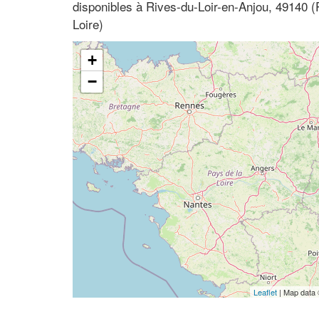
disponibles à Rives-du-Loir-en-Anjou, 49140 (
Loire)
+
−
Leaflet
| Map data