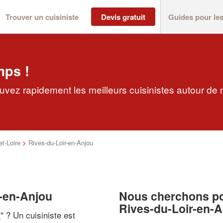
Trouver un cuisiniste
Devis gratuit
Guides pour le
mps !
ouvez rapidement les meilleurs cuisinistes autour de 
t-Loire
>
Rives-du-Loir-en-Anjou
r-en-Anjou
Nous cherchons pou
Rives-du-Loir-en-
i
" ? Un cuisiniste est