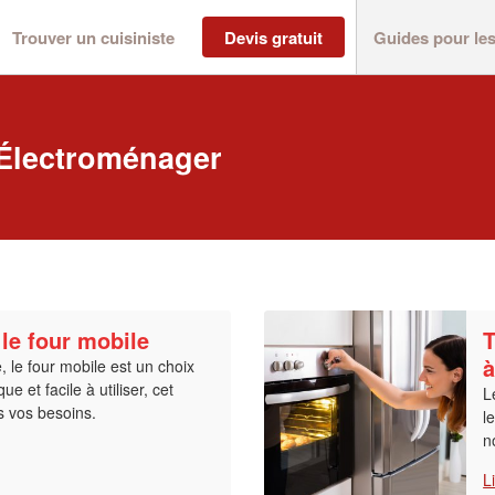
Trouver un cuisiniste
Devis gratuit
Guides pour le
: Électroménager
 le four mobile
T
à
e, le four mobile est un choix
que et facile à utiliser, cet
L
us vos besoins.
l
n
L