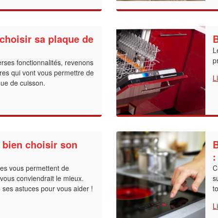
choisir sa plaque de
B
L
p
rses fonctionnalités, revenons
ères qui vont vous permettre de
L
aque de cuisson.
 bien choisir son
B
:
es vous permettent de
C
 vous conviendrait le mieux.
s
 ses astuces pour vous aider !
t
L