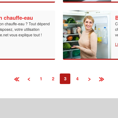
n chauffe-eau
B
son chauffe-eau ? Tout dépend
C
sposez, votre utilisation
c
e.net vous explique tout !
v
L
1
2
3
4
«
‹
›
»