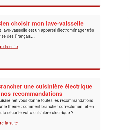
✕
Vous êtes un
ien choisir mon lave-vaisselle
professionnel ?
e lave-vaisselle est un appareil électroménager très
risé des Français…
Augmentez votre
et
chiffre d'affaires
ire la suite
vos
tout en gagnant de
marges
!
nouveaux clients
En savoir plus
rancher une cuisinière électrique
 nos recommandations
uisine.net vous donne toutes les recommandations
ur le thème : comment brancher correctement et en
oute sécurité votre cuisinière électrique ?
ire la suite