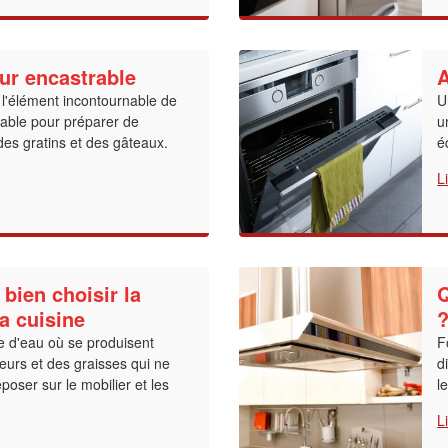
ur encastrable
A
 l'élément incontournable de
U
sable pour préparer de
u
des gratins et des gâteaux.
é
L
 bien choisir la
Q
sa cuisine
e d'eau où se produisent
F
eurs et des graisses qui ne
d
oser sur le mobilier et les
l
L