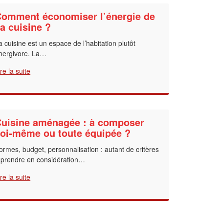
professionnel ?
omment économiser l’énergie de
a cuisine ?
Augmentez votre
et
chiffre d'affaires
vos
tout en gagnant de
marges
a cuisine est un espace de l’habitation plutôt
!
nouveaux clients
nergivore. La…
ire la suite
En savoir plus
uisine aménagée : à composer
oi-même ou toute équipée ?
ormes, budget, personnalisation : autant de critères
 prendre en considération…
ire la suite