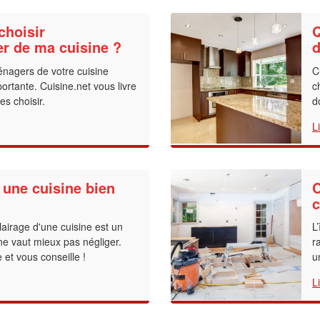
hoisir
Q
er de ma cuisine ?
d
énagers de votre cuisine
C
rtante. Cuisine.net vous livre
c
es choisir.
d
L
une cuisine bien
C
c
éclairage d'une cuisine est un
L
 ne vaut mieux pas négliger.
r
 et vous conseille !
u
L