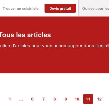
Trouver un cuisiniste
Devis gratuit
Guides pour le
Tous les articles
tion d'articles pour vous accompagner dans l'install
1
...
6
7
8
9
10
11
12
‹