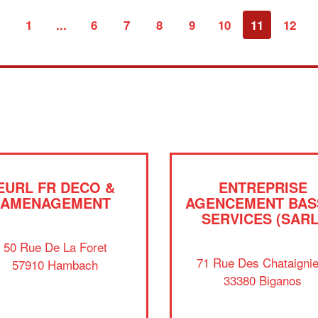
1
...
6
7
8
9
10
11
12
‹
EURL FR DECO &
ENTREPRISE
AMENAGEMENT
AGENCEMENT BAS
SERVICES (SARL
50 Rue De La Foret
71 Rue Des Chataignie
57910 Hambach
33380 Biganos