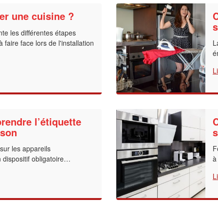
r une cuisine ?
C
s
te les différentes étapes
faire face lors de l'installation
L
é
L
ndre l’étiquette
C
 son
s
 ?
sur les appareils
F
dispositif obligatoire…
à
L