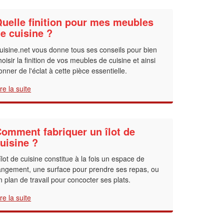
uelle finition pour mes meubles
e cuisine ?
uisine.net vous donne tous ses conseils pour bien
hoisir la finition de vos meubles de cuisine et ainsi
onner de l'éclat à cette pièce essentielle.
ire la suite
omment fabriquer un îlot de
uisine ?
’îlot de cuisine constitue à la fois un espace de
angement, une surface pour prendre ses repas, ou
n plan de travail pour concocter ses plats.
ire la suite
✕
Vous êtes un