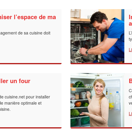
iser l’espace de ma
I
a
nagement de sa cuisine doit
L
t
L
ler un four
B
C
de cuisine.net pour installer
c
de manière optimale et
v
isine.
L